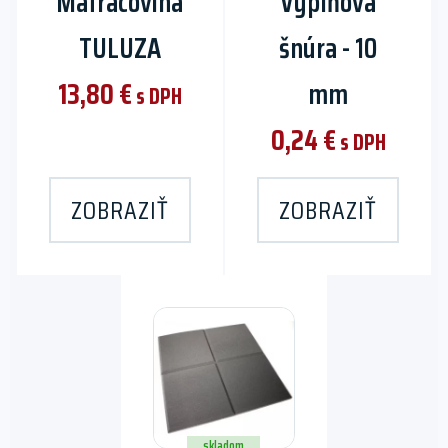
Matracovina
Výplňová
may
TULUZA
šnúra - 10
be
chosen
13,80
€
mm
s DPH
on
the
0,24
€
s DPH
product
page
ZOBRAZIŤ
ZOBRAZIŤ
This
product
has
multiple
variants.
The
skladom