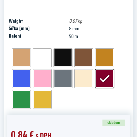
Weight
0,07 kg
Šířka [mm]
8 mm
Balení
50 m
skladom
0,84
€
s DPH