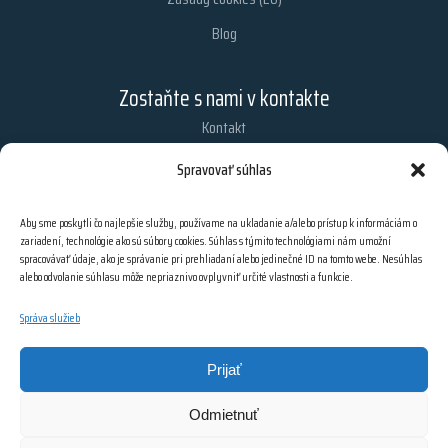
Blog
Zostaňte s nami v kontakte
Kontakt
Chcete dostávať najnovšie informácie z nášho obchodu?
Spravovať súhlas
Zaregistrujte sa na odber našich e-mailových noviniek.
Aby sme poskytli čo najlepšie služby, používame na ukladanie a/alebo prístup k informáciám o
zariadení, technológie ako sú súbory cookies. Súhlas s týmito technológiami nám umožní
spracovávať údaje, ako je správanie pri prehliadaní alebo jedinečné ID na tomto webe. Nesúhlas
PRIHLÁSIŤ SA
alebo odvolanie súhlasu môže nepriaznivo ovplyvniť určité vlastnosti a funkcie.
Správa služieb
Prijať
Odmietnuť
© 2026 Všetky práva vyhradené | Webdesign by Pixel Design s.r.o. | Created