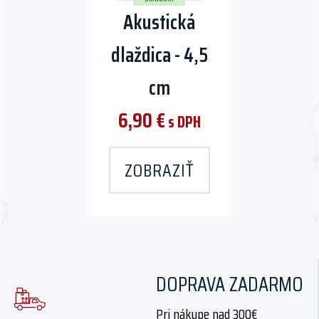
Akustická
options
may
dlaždica - 4,5
be
chosen
cm
on
the
6,90
€
s DPH
product
page
ZOBRAZIŤ
DOPRAVA ZADARMO
Pri nákupe nad 300€