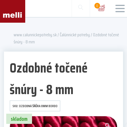
0
www.calunnickepotreby.sk
/
Čalúnnické potreby
/ Ozdobné točené
šnúry - 8 mm
Ozdobné točené
šnúry - 8 mm
SKU:
OZDOBNÁ ŠŇŮRA 8MM BORDO
skladom