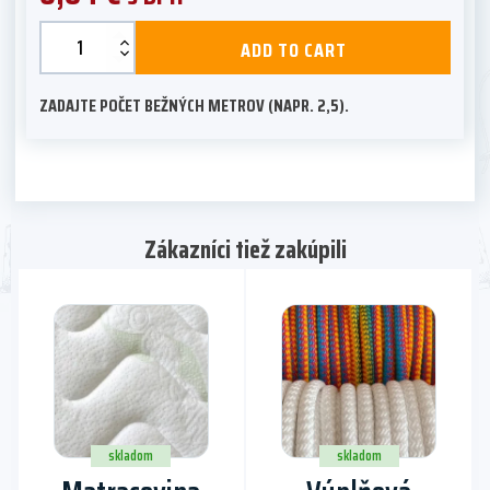
Ozdobné
ADD TO CART
točené
šnúry
ZADAJTE POČET BEŽNÝCH METROV (NAPR. 2,5).
-
8
mm
quantity
Zákazníci tiež zakúpili
This
product
has
multiple
variants.
The
skladom
skladom
options