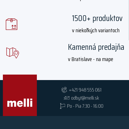
1500+ produktov
v niekoľkých variantoch
Kamenná predajňa
v Bratislave - na mape
+421 948 555 061
odbyt@melli.sk
Po - Pia 7:30 - 16:00