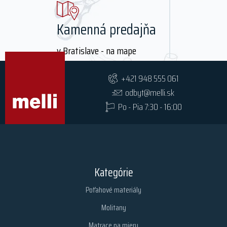
Kamenná predajňa
v Bratislave - na mape
+421 948 555 061
odbyt@melli.sk
Po - Pia 7:30 - 16:00
Kategórie
Poťahové materiály
Molitany
Matrace na mieru