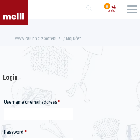
0
www.calunnickepotreby.sk
/ Môj účet
Login
Required
Username or email address
*
Required
Password
*