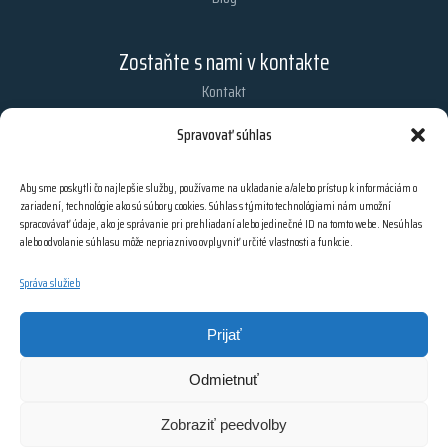
Zostaňte s nami v kontakte
Kontakt
Chcete dostávať najnovšie informácie z nášho obchodu?
Spravovať súhlas
Zaregistrujte sa na odber našich e-mailových noviniek.
Aby sme poskytli čo najlepšie služby, používame na ukladanie a/alebo prístup k informáciám o
zariadení, technológie ako sú súbory cookies. Súhlas s týmito technológiami nám umožní
spracovávať údaje, ako je správanie pri prehliadaní alebo jedinečné ID na tomto webe. Nesúhlas
PRIHLÁSIŤ SA
alebo odvolanie súhlasu môže nepriaznivo ovplyvniť určité vlastnosti a funkcie.
Správa služieb
Prijať
Odmietnuť
© 2026 Všetky práva vyhradené | Webdesign by Pixel Design s.r.o. | Created
by
webyashopy.cz
Zobraziť peedvolby