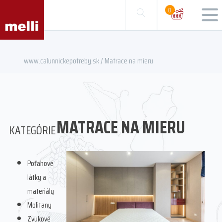
0
www.calunnickepotreby.sk
/ Matrace na mieru
MATRACE NA MIERU
KATEGÓRIE
Poťahové
látky a
materiály
Molitany
Zvukové