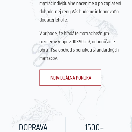
matrac individuálne naceníme a po zaplatení
dohodnutej ceny Vás budeme informovať o
dodacej lehote.
V prípade, že hľadáte matrac bežných
rozmerov /napr. 200X90cm/, odporúčame
obrátiť sa obchod s ponukou štandardných
matracov.
INDIVIDUÁLNA PONUKA
DOPRAVA
1500+