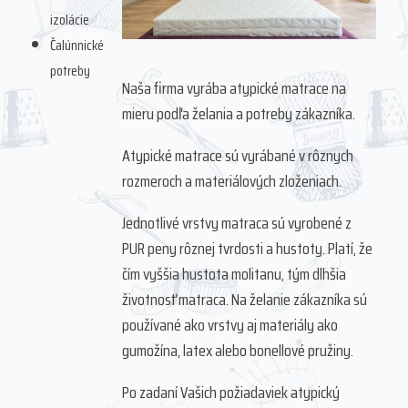
izolácie
Čalúnnické
potreby
Naša firma vyrába atypické matrace na
mieru podľa želania a potreby zákazníka.
Atypické matrace sú vyrábané v rôznych
rozmeroch a materiálových zloženiach.
Jednotlivé vrstvy matraca sú vyrobené z
PUR peny rôznej tvrdosti a hustoty. Platí, že
čím vyššia hustota molitanu, tým dlhšia
životnosť matraca. Na želanie zákazníka sú
používané ako vrstvy aj materiály ako
gumožína, latex alebo bonellové pružiny.
Po zadaní Vašich požiadaviek atypický