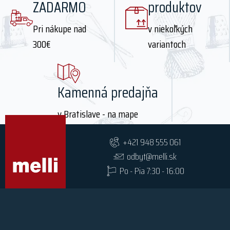
ZADARMO
produktov
Pri nákupe nad
v niekoľkých
300€
variantoch
Kamenná predajňa
v Bratislave - na mape
+421 948 555 061
odbyt@melli.sk
Po - Pia 7:30 - 16:00