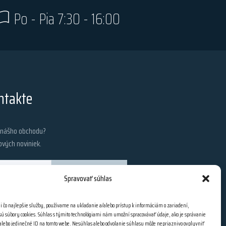
Po - Pia 7:30 - 16:00
ntakte
z nášho obchodu?
ových noviniek.
PRIHLÁSIŤ SA
Spravovať súhlas
i čo najlepšie služby, používame na ukladanie a/alebo prístup k informáciám o zariadení,
 sú súbory cookies. Súhlas s týmito technológiami nám umožní spracovávať údaje, ako je správanie
 alebo jedinečné ID na tomto webe. Nesúhlas alebo odvolanie súhlasu môže nepriaznivo ovplyvniť