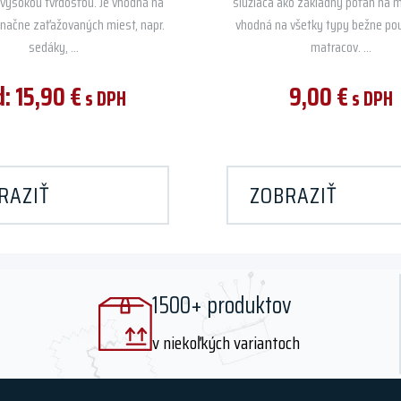
vysokou tvrdosťou. Je vhodná na
slúžiaca ako základný poťah na m
značne zaťažovaných miest, napr.
vhodná na všetky typy bežne po
sedáky, ...
matracov. ...
d:
15,90
€
9,00
€
s DPH
s DPH
RAZIŤ
ZOBRAZIŤ
1500+ produktov
v niekoľkých variantoch