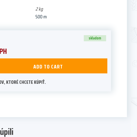
2 kg
500 m
skladom
PH
ADD TO CART
V, KTORÉ CHCETE KÚPIŤ.
úpili