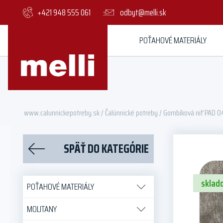
+421 948 555 061
odbyt@melli.sk
POŤAHOVÉ MATERIÁLY
www.calunnickepotreby.sk
/
Čalúnnické potreby
/ Gombíková niť PAD 
SPÄŤ DO KATEGÓRIE
sklad
POŤAHOVÉ MATERIÁLY
MOLITANY