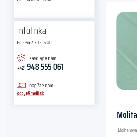
This
product
Infolinka
has
multiple
Po - Pia 7:30 - 16:00
variants.
The
zavolajte nám
options
948 555 061
+421
may
be
chosen
napíšte nám
on
odbyt@melli.sk
the
product
Molit
page
Molitanová