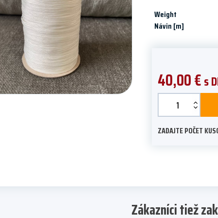
Weight
Návin [m]
40,00
€
s D
Gombíková
niť
PAD
ZADAJTE POČET KUSO
04
mm
quantity
Zákazníci tiež zak