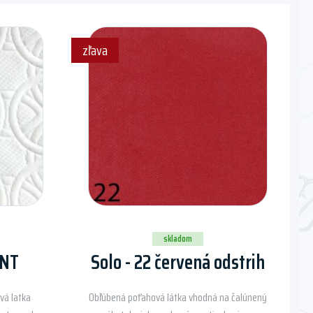
zľava
skladom
ENT
Solo - 22 červená odstrih
vá latka
Obľúbená poťahová látka vhodná na čalúnený