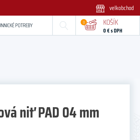
velkobchod
KOŠÍK
0
ÚNNICKÉ POTREBY
0
€ s DPH
ová niť PAD 04 mm