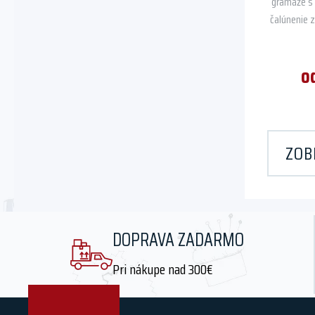
gramáže s 
čalúnenie 
o
ZOB
DOPRAVA ZADARMO
Pri nákupe nad 300€