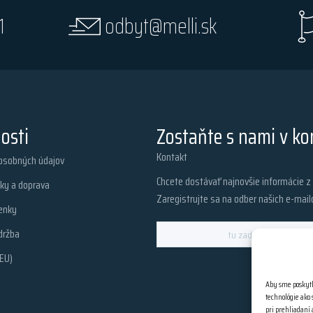
1
odbyt@melli.sk
osti
Zostaňte s nami v ko
Kontakt
osobných údajov
Chcete dostávať najnovšie informácie 
ky a doprava
Zaregistrujte sa na odber našich e-mail
enky
držba
EU)
Aby sme poskytl
technológie ako
pri prehliadaní