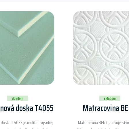
skladom
skladom
anová doska T4055
Matracovina B
 doska T4055 je molitan vysokej
Matracovina BENT je dvojvrstvo