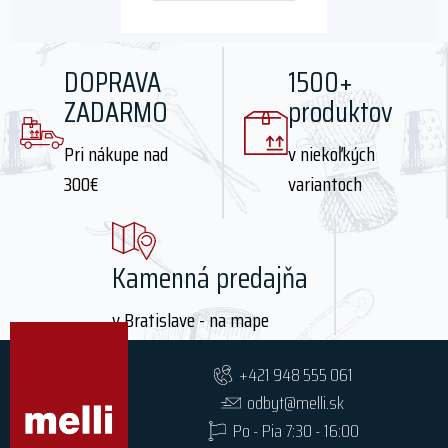
DOPRAVA
1500+
ZADARMO
produktov
Pri nákupe nad
v niekoľkých
300€
variantoch
Kamenná predajňa
v Bratislave - na mape
+421 948 555 061
odbyt@melli.sk
Po - Pia 7:30 - 16:00