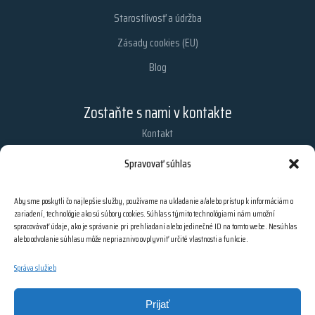
Starostlivosť a údržba
Zásady cookies (EU)
Blog
Zostaňte s nami v kontakte
Kontakt
Chcete dostávať najnovšie informácie z nášho obchodu?
Spravovať súhlas
Zaregistrujte sa na odber našich e-mailových noviniek.
Aby sme poskytli čo najlepšie služby, používame na ukladanie a/alebo prístup k informáciám o
zariadení, technológie ako sú súbory cookies. Súhlas s týmito technológiami nám umožní
spracovávať údaje, ako je správanie pri prehliadaní alebo jedinečné ID na tomto webe. Nesúhlas
PRIHLÁSIŤ SA
alebo odvolanie súhlasu môže nepriaznivo ovplyvniť určité vlastnosti a funkcie.
Správa služieb
Prijať