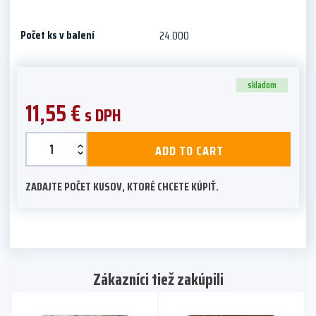
Počet ks v balení
24.000
skladom
11,55
€
s DPH
Spony
ADD TO CART
čalúnnické
80/06
ZADAJTE POČET KUSOV, KTORÉ CHCETE KÚPIŤ.
(BeA
380/06)
quantity
Zákazníci tiež zakúpili