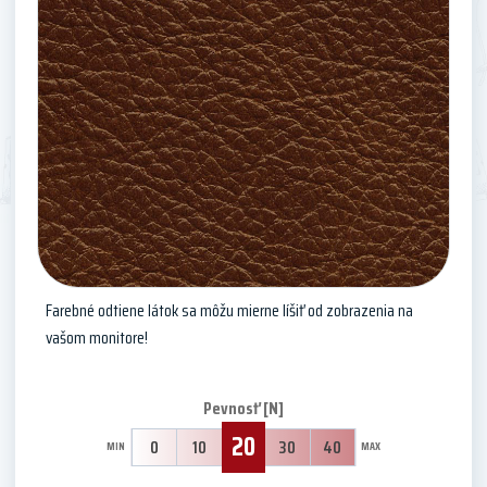
Farebné odtiene látok sa môžu mierne líšiť od zobrazenia na
vašom monitore!
Pevnosť [N]
20
0
10
30
40
MIN
MAX