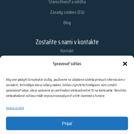
Starostlivosť a údržba
Zásady cookies (EU)
Blog
Zostaňte s nami v kontakte
Kontakt
Chcete dostávať najnovšie informácie z nášho obchodu?
Spravovať súhlas
Zaregistrujte sa na odber našich e-mailových noviniek.
Aby sme poskytli čo najlepšie služby, používame na ukladanie a/alebo prístup k informáciám o
zariadení, technológie ako sú súbory cookies. Súhlas s týmito technológiami nám umožní
spracovávať údaje, ako je správanie pri prehliadaní alebo jedinečné ID na tomto webe. Nesúhlas
PRIHLÁSIŤ SA
alebo odvolanie súhlasu môže nepriaznivo ovplyvniť určité vlastnosti a funkcie.
Správa služieb
Prijať