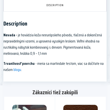
DESCRIPTION
Description
Nevada -
je hovädzia koža neeurópskeho pôvodu, tlačená a dokončená
nepravidelnými vzormi, a upravená vysokým leskom. Veľmi vhodná na
rustikálny nábytok kombinovaný s drevom. Pigmentovaná koža,
melírovaná, hrúbka 0,9 – 1,1 mm
Trvanlivosť povrchu
- meria sa martindale testom, viac sa dočítate na
našom
blogu
.
Zákazníci tiež zakúpili
This