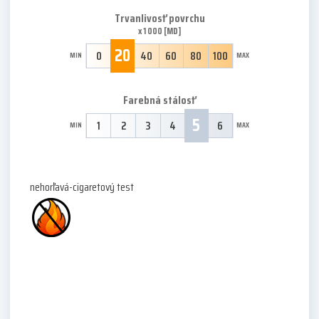
Trvanlivosť povrchu
x 1 000 [MD]
20
0
40
60
80
100
MIN
MAX
Farebná stálosť
5
1
2
3
4
6
MIN
MAX
nehorľavá-cigaretový test