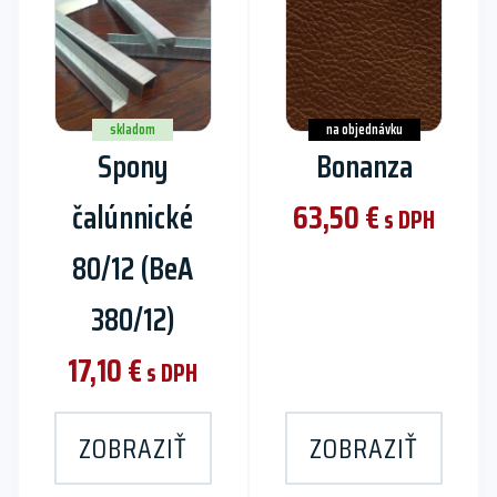
product
has
multiple
variants.
The
skladom
na objednávku
Spony
Bonanza
options
may
čalúnnické
63,50
€
be
s DPH
chosen
80/12 (BeA
on
the
380/12)
product
page
17,10
€
s DPH
ZOBRAZIŤ
ZOBRAZIŤ