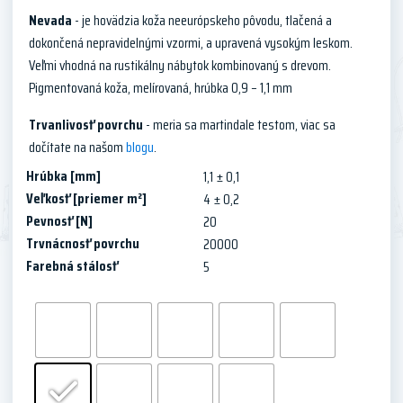
Nevada
- je hovädzia koža neeurópskeho pôvodu, tlačená a
dokončená nepravidelnými vzormi, a upravená vysokým leskom.
Veľmi vhodná na rustikálny nábytok kombinovaný s drevom.
Pigmentovaná koža, melírovaná, hrúbka 0,9 – 1,1 mm
Trvanlivosť povrchu
- meria sa martindale testom, viac sa
dočítate na našom
blogu
.
Hrúbka [mm]
1,1 ± 0,1
Veľkosť [priemer m²]
4 ± 0,2
Pevnosť [N]
20
Trvnácnosť povrchu
20000
Farebná stálosť
5