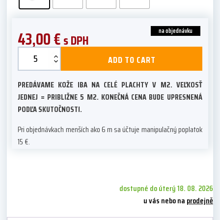
na objednávku
43,00
€
s DPH
Nevada
ADD TO CART
quantity
PREDÁVAME KOŽE IBA NA CELÉ PLACHTY V M2. VEĽKOSŤ
JEDNEJ = PRIBLIŽNE 5 M2. KONEČNÁ CENA BUDE UPRESNENÁ
PODĽA SKUTOČNOSTI.
Pri objednávkach menších ako 6 m sa účtuje manipulačný poplatok
15 €.
dostupné do úterý 18. 08. 2026
u vás nebo na
prodejně