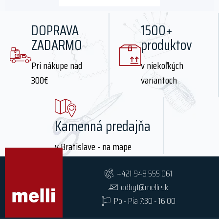
DOPRAVA
1500+
ZADARMO
produktov
Pri nákupe nad
v niekoľkých
300€
variantoch
Kamenná predajňa
v Bratislave - na mape
+421 948 555 061
odbyt@melli.sk
Po - Pia 7:30 - 16:00