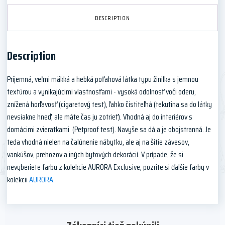
DESCRIPTION
Description
Príjemná, veľmi mäkká a hebká poťahová látka typu žinilka s jemnou
textúrou a vynikajúcimi vlastnosťami - vysoká odolnosť voči oderu,
znížená horľavosť (cigaretový test), ľahko čistiteľná (tekutina sa do látky
nevsiakne hneď, ale máte čas ju zotrieť). Vhodná aj do interiérov s
domácimi zvieratkami (Petproof test). Navyše sa dá a je obojstranná. Je
teda vhodná nielen na čalúnenie nábytku, ale aj na šitie závesov,
vankúšov, prehozov a iných bytových dekorácií. V prípade, že si
nevyberiete farbu z kolekcie AURORA Exclusive, pozrite si ďalšie farby v
kolekcii
AURORA
.