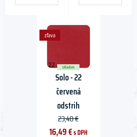
zľava
skladom
Solo - 22
červená
odstrih
23,40
€
Original
Current
16,49
€
s DPH