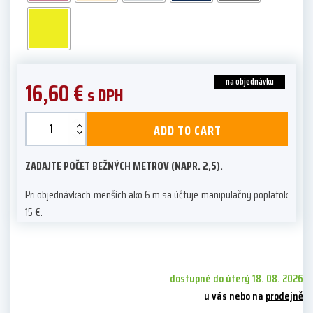
na objednávku
16,60
€
s DPH
Aurora
ADD TO CART
Exclusive
quantity
ZADAJTE POČET BEŽNÝCH METROV (NAPR. 2,5).
Pri objednávkach menších ako 6 m sa účtuje manipulačný poplatok
15 €.
dostupné do úterý 18. 08. 2026
u vás nebo na
prodejně