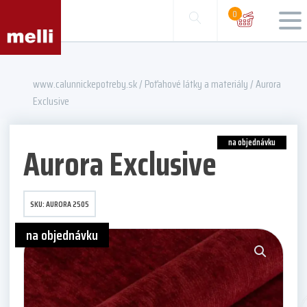
0
www.calunnickepotreby.sk
/
Poťahové látky a materiály
/ Aurora
Exclusive
na objednávku
Aurora Exclusive
SKU:
AURORA 2505
na objednávku