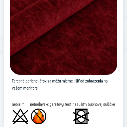
Farebné odtiene látok sa môžu mierne líšiť od zobrazenia na
vašom monitore!
nebieliť
nehorľavá-cigaretový test
nesušiť v bubnovej sušičke