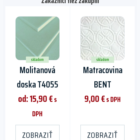
Zákazníci tiež zakúpili
This
product
has
multiple
variants.
The
skladom
skladom
Molitanová
Matracovina
options
may
doska T4055
BENT
be
chosen
od:
15,90
€
9,00
€
s
s DPH
on
the
DPH
product
page
ZOBRAZIŤ
ZOBRAZIŤ