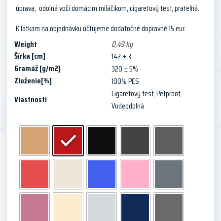
úprava, odolná voči domácim miláčikom, cigaretový test, prateľná.
K látkam na objednávku účtujeme dodatočné dopravné 15 eur.
Weight
0,49 kg
Šírka [cm]
142 ± 3
Gramáž [g/m2]
320 ± 5%
Zloženie[%]
100% PES
Cigaretový test
,
Petproof
,
Vlastnosti
Vodeodolná