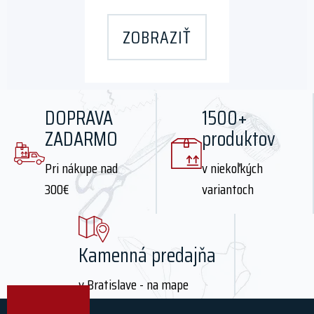
price
price
ZOBRAZIŤ
was:
is:
23,40 €.
16,49 €.
DOPRAVA
1500+
ZADARMO
produktov
Pri nákupe nad
v niekoľkých
300€
variantoch
Kamenná predajňa
v Bratislave - na mape