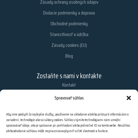
Zásady ochrany osobných údajov
Dodacie podmienky a doprava
Obchodné podmienky
Starostlivosť a údržba
Zásady cookies (EU)
Blog
Zostaňte s nami v kontakte
Kontakt
Chcete dostávať najnovšie informácie z nášho obchodu?
Spravovať súhlas
Zaregistrujte sa na odber našich e-mailových noviniek.
Aby sme poskytli čo najlepšie služby, používame na ukladanie a/alebo prístup k informáciám o
zariadení, technológie ako sú súbory cookies. Súhlas s týmito technológiami nám umožní
spracovávať údaje, ako je správanie pri prehliadaní alebo jedinečné ID na tomto webe. Nesúhlas
PRIHLÁSIŤ SA
alebo odvolanie súhlasu môže nepriaznivo ovplyvniť určité vlastnosti a funkcie.