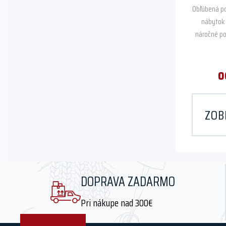
Obľúbená po
nábytok 
náročné po
o
ZOB
DOPRAVA ZADARMO
Pri nákupe nad 300€