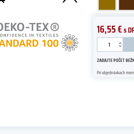
16,55
€
s D
Kenia
quantity
ZADAJTE POČET BEŽN
Pri objednávkach menš