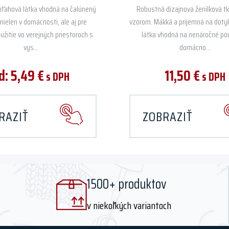
ťahová látka vhodná na čalúnený
Robustná dizajnová ženilková t
nielen v domácnosti, ale aj pre
vzorom. Mäkká a príjemná na doty
užitie vo verejných priestoroch s
látka vhodná na nenáročné pou
vys...
domácno...
d:
5,49
€
11,50
€
s DPH
s DPH
RAZIŤ
ZOBRAZIŤ
1500+ produktov
v niekoľkých variantoch