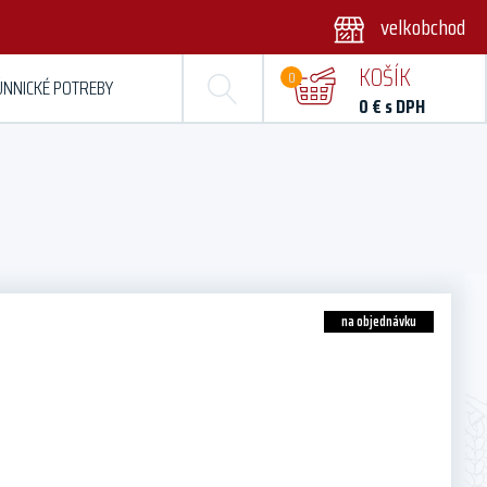
velkobchod
KOŠÍK
0
ÚNNICKÉ POTREBY
0
€ s DPH
na objednávku