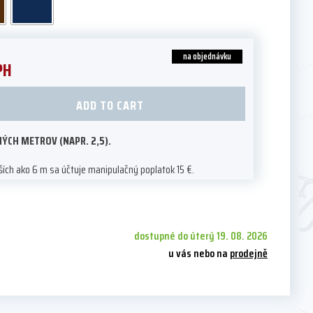
na objednávku
PH
ADD TO CART
ÝCH METROV (NAPR. 2,5).
ích ako 6 m sa účtuje manipulačný poplatok 15 €.
dostupné do úterý 19. 08. 2026
u vás nebo na
prodejně