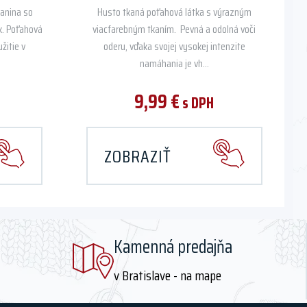
kanina so
Husto tkaná poťahová látka s výrazným
k. Poťahová
viacfarebným tkaním. Pevná a odolná voči
žitie v
oderu, vďaka svojej vysokej intenzite
namáhania je vh...
9,99
€
s DPH
ZOBRAZIŤ
Kamenná predajňa
v Bratislave - na mape