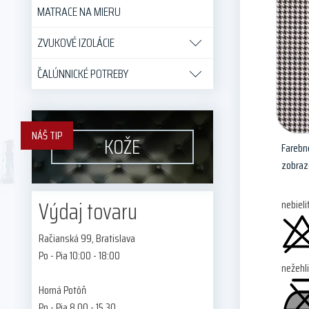
MATRACE NA MIERU
ZVUKOVÉ IZOLÁCIE
ČALÚNNICKÉ POTREBY
NÁŠ TIP
KOŽE
Farebné
zobraz
Výdaj tovaru
nebieli
Račianská 99, Bratislava
Po - Pia 10:00 - 18:00
nežehli
Horná Potôň
Po - Pia 8.00 - 15.30