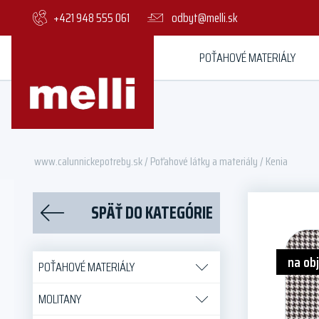
+421 948 555 061
odbyt@melli.sk
POŤAHOVÉ MATERIÁLY
www.calunnickepotreby.sk
/
Poťahové látky a materiály
/ Kenia
SPÄŤ DO KATEGÓRIE
na ob
POŤAHOVÉ MATERIÁLY
MOLITANY