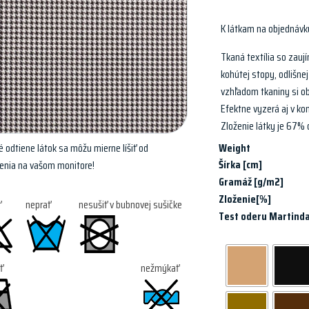
K látkam na objednávk
Tkaná textília so zau
kohútej stopy, odlišne
vzhľadom tkaniny si ob
Efektne vyzerá aj v ko
Zloženie látky je 67% 
 odtiene látok sa môžu mierne líšiť od
Weight
Šírka [cm]
enia na vašom monitore!
Gramáž [g/m2]
Zloženie[%]
ť
neprať
nesušiť v bubnovej sušičke
Test oderu Martinda
ť
nežmýkať