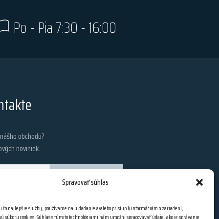
Po - Pia 7:30 - 16:00
ntakte
z nášho obchodu?
ových noviniek.
PRIHLÁSIŤ SA
Spravovať súhlas
i čo najlepšie služby, používame na ukladanie a/alebo prístup k informáciám o zariadení,
 sú súbory cookies. Súhlas s týmito technológiami nám umožní spracovávať údaje, ako je správanie