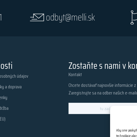
1
odbyt@melli.sk
osti
Zostaňte s nami v ko
Kontakt
osobných údajov
Chcete dostávať najnovšie informácie 
ky a doprava
Zaregistrujte sa na odber našich e-mail
enky
držba
EU)
Aby sme poskytl
technológie ako