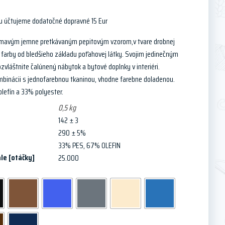
u účtujeme dodatočné dopravné 15 Eur
jímavým jemne pretkávaným pepitovým vzorom,v tvare drobnej
j farby od bledšieho základu poťahovej látky. Svojim jedinečným
zvláštnite čalúnený nábytok a bytové doplnky v interiéri.
mbinácii s jednofarebnou tkaninou, vhodne farebne doladenou.
olefín a 33% polyester.
0,5 kg
142 ± 3
290 ± 5%
33% PES, 67% OLEFIN
le [otáčky]
25.000