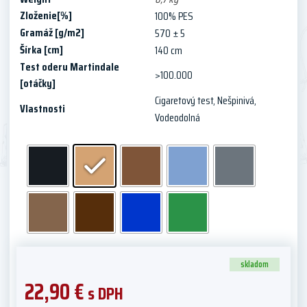
Zloženie[%]
100% PES
Gramáž [g/m2]
570 ± 5
Šírka [cm]
140 cm
Test oderu Martindale
>100.000
[otáčky]
Cigaretový test
,
Nešpinivá
,
Vlastnosti
Vodeodolná
skladom
22,90
€
s DPH