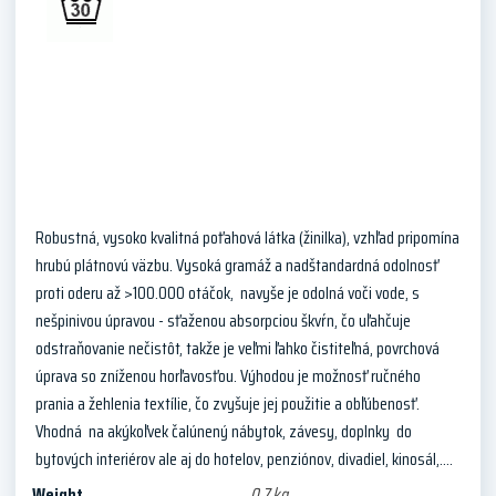
Robustná, vysoko kvalitná poťahová látka (žinilka), vzhľad pripomína
hrubú plátnovú väzbu. Vysoká gramáž a nadštandardná odolnosť
proti oderu až >100.000 otáčok, navyše je odolná voči vode, s
nešpinivou úpravou - sťaženou absorpciou škvŕn, čo uľahčuje
odstraňovanie nečistôt, takže je veľmi ľahko čistiteľná, povrchová
úprava so zníženou horľavosťou. Výhodou je možnosť ručného
prania a žehlenia textílie, čo zvyšuje jej použitie a obľúbenosť.
Vhodná na akýkoľvek čalúnený nábytok, závesy, doplnky do
bytových interiérov ale aj do hotelov, penziónov, divadiel, kinosál,....
Weight
0,7 kg