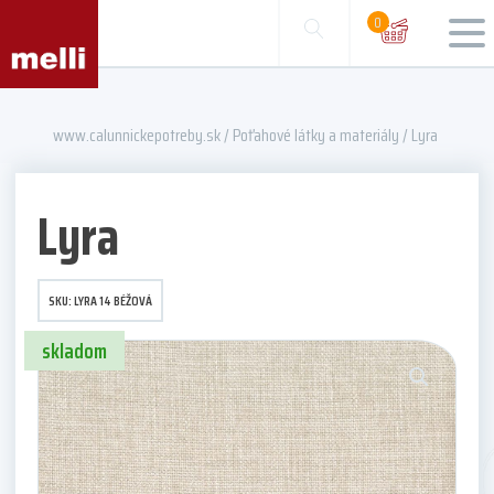
0
www.calunnickepotreby.sk
/
Poťahové látky a materiály
/ Lyra
Lyra
SKU:
LYRA 14 BÉŽOVÁ
skladom