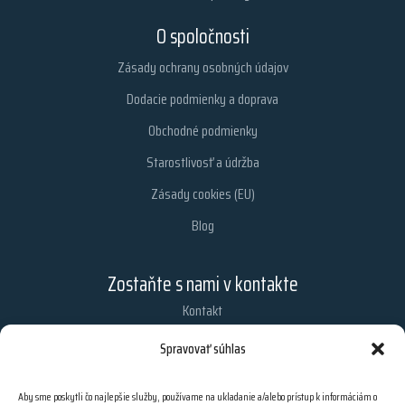
O spoločnosti
Zásady ochrany osobných údajov
Dodacie podmienky a doprava
Obchodné podmienky
Starostlivosť a údržba
Zásady cookies (EU)
Blog
Zostaňte s nami v kontakte
Kontakt
Chcete dostávať najnovšie informácie z nášho obchodu?
Spravovať súhlas
Zaregistrujte sa na odber našich e-mailových noviniek.
Aby sme poskytli čo najlepšie služby, používame na ukladanie a/alebo prístup k informáciám o