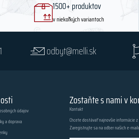
1500+ produktov
v niekoľkých variantoch
1
odbyt@melli.sk
osti
Zostaňte s nami v ko
Kontakt
osobných údajov
Chcete dostávať najnovšie informácie 
ky a doprava
Zaregistrujte sa na odber našich e-mail
enky