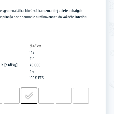
ne vyrobená látka, ktorá vďaka rozmanitej palete bohatých
úr prináša pocit harmónie a rafinovanosti do každého interiéru.
0,46 kg
142
410
le [otáčky]
40.000
4-5
100% PES