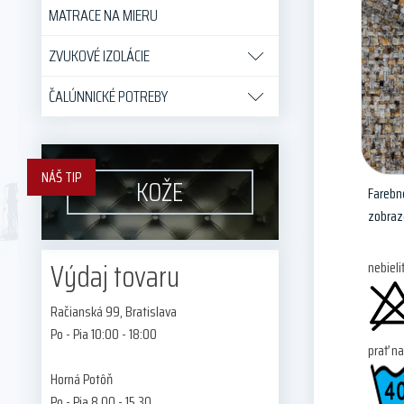
MATRACE NA MIERU
ZVUKOVÉ IZOLÁCIE
ČALÚNNICKÉ POTREBY
NÁŠ TIP
KOŽE
Farebné
zobraz
Výdaj tovaru
nebieli
Račianská 99, Bratislava
Po - Pia 10:00 - 18:00
prať n
Horná Potôň
Po - Pia 8.00 - 15.30