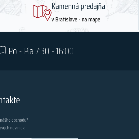
Kamenná predajňa
v Bratislave - na mape
Po - Pia 7:30 - 16:00
ntakte
z nášho obchodu?
ových noviniek.