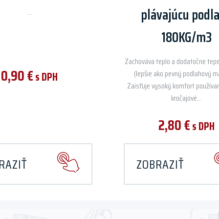
plávajúcu podl
...
180KG/m3
Zachováva teplo a dodatočne tepe
0,90
€
(lepšie ako pevný podlahový ma
s DPH
Zaisťuje vysoký komfort používa
kročajové...
2,80
€
s DPH
RAZIŤ
ZOBRAZIŤ