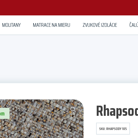
MOLITANY
MATRACE NA MIERU
ZVUKOVÉ IZOLÁCIE
ČAL
Rhapso
om
SKU:
RHAPSODY 105