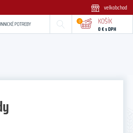
velkobchod
KOŠÍK
0
ÚNNICKÉ POTREBY
0
€ s DPH
dy