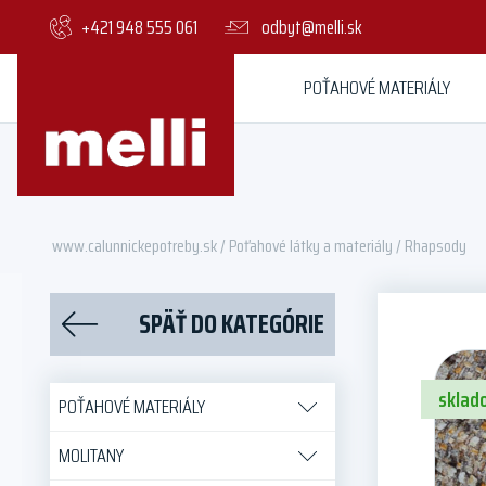
+421 948 555 061
odbyt@melli.sk
POŤAHOVÉ MATERIÁLY
www.calunnickepotreby.sk
/
Poťahové látky a materiály
/ Rhapsody
SPÄŤ DO KATEGÓRIE
sklad
POŤAHOVÉ MATERIÁLY
MOLITANY