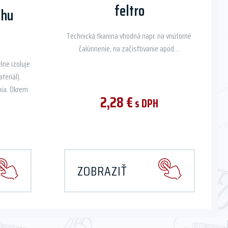
feltro
ahu
Technická tkanina vhodná napr. na vnútorné
čalúnnenie, na začisťovanie apod....
lne izoluje
teriál).
nia. Okrem
2,28
€
s DPH
ZOBRAZIŤ