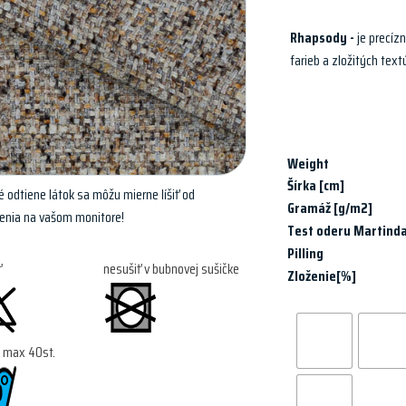
Rhapsody -
je precíz
farieb a zložitých text
Weight
Šírka [cm]
 odtiene látok sa môžu mierne líšiť od
Gramáž [g/m2]
enia na vašom monitore!
Test oderu Martinda
Pilling
ť
nesušiť v bubnovej sušičke
Zloženie[%]
a max 40st.