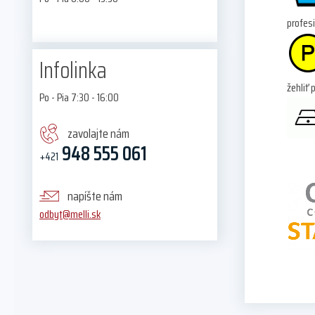
profes
Infolinka
žehliť 
Po - Pia 7:30 - 16:00
zavolajte nám
948 555 061
+421
napíšte nám
odbyt@melli.sk