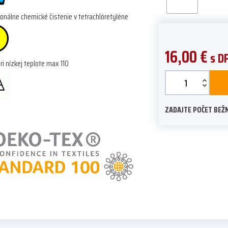
ionálne chemické čistenie v tetrachlóretyléne
16,00
€
s D
pri nízkej teplote max 110
Rhapsody
quantity
ZADAJTE POČET BEŽN