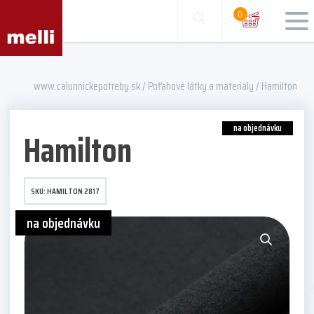
0
www.calunnickepotreby.sk
/
Poťahové látky a materiály
/ Hamilton
na objednávku
Hamilton
SKU:
HAMILTON 2817
na objednávku