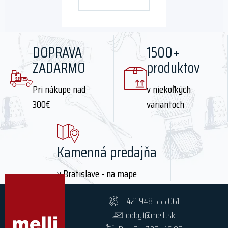
product
page
DOPRAVA
1500+
ZADARMO
produktov
Pri nákupe nad
v niekoľkých
300€
variantoch
Kamenná predajňa
v Bratislave - na mape
+421 948 555 061
odbyt@melli.sk