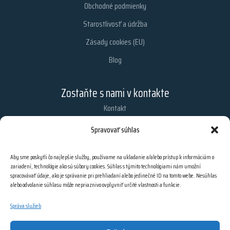
Obchodné podmienky
Starostlivosť a údržba
Zásady cookies (EU)
Blog
Zostaňte s nami v kontakte
Kontakt
Chcete dostávať najnovšie informácie z nášho obchodu?
Spravovať súhlas
Zaregistrujte sa na odber našich e-mailových noviniek.
Aby sme poskytli čo najlepšie služby, používame na ukladanie a/alebo prístup k informáciám o
zariadení, technológie ako sú súbory cookies. Súhlas s týmito technológiami nám umožní
spracovávať údaje, ako je správanie pri prehliadaní alebo jedinečné ID na tomto webe. Nesúhlas
PRIHLÁSIŤ SA
alebo odvolanie súhlasu môže nepriaznivo ovplyvniť určité vlastnosti a funkcie.
Správa služieb