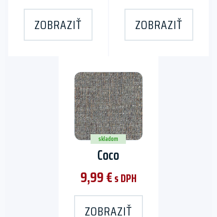
ZOBRAZIŤ
ZOBRAZIŤ
This
product
has
multiple
variants.
The
skladom
Coco
options
may
9,99
€
be
s DPH
chosen
on
ZOBRAZIŤ
the