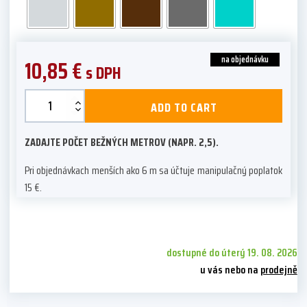
na objednávku
10,85
€
s DPH
Hamilton
ADD TO CART
quantity
ZADAJTE POČET BEŽNÝCH METROV (NAPR. 2,5).
Pri objednávkach menších ako 6 m sa účtuje manipulačný poplatok
15 €.
dostupné do úterý 19. 08. 2026
u vás nebo na
prodejně