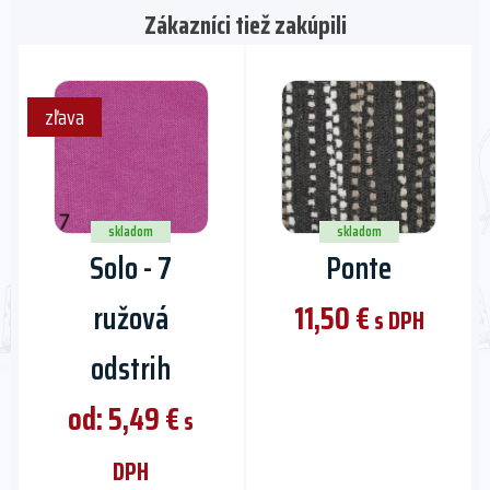
Zákazníci tiež zakúpili
This
zľava
product
has
multiple
variants.
The
skladom
skladom
Solo - 7
Ponte
options
may
ružová
11,50
€
be
s DPH
chosen
odstrih
on
the
od:
5,49
€
s
product
page
DPH