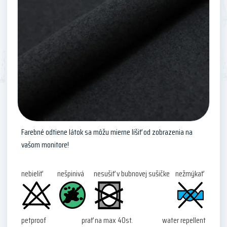
Farebné odtiene látok sa môžu mierne líšiť od zobrazenia na
vašom monitore!
nebieliť
nešpinivá
nesušiť v bubnovej sušičke
nežmýkať
petproof
prať na max 40st.
water repellent