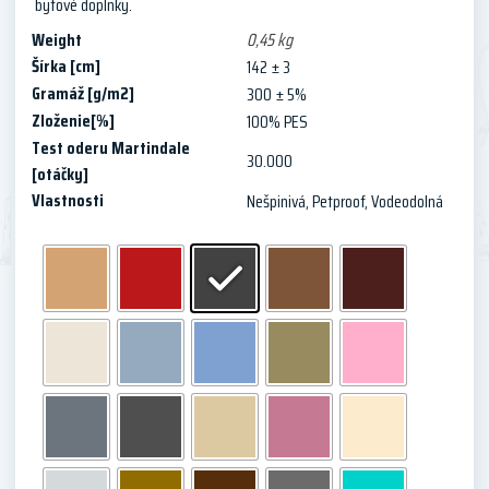
bytové doplnky.
Weight
0,45 kg
Šírka [cm]
142 ± 3
Gramáž [g/m2]
300 ± 5%
Zloženie[%]
100% PES
Test oderu Martindale
30.000
[otáčky]
Vlastnosti
Nešpinivá
,
Petproof
,
Vodeodolná