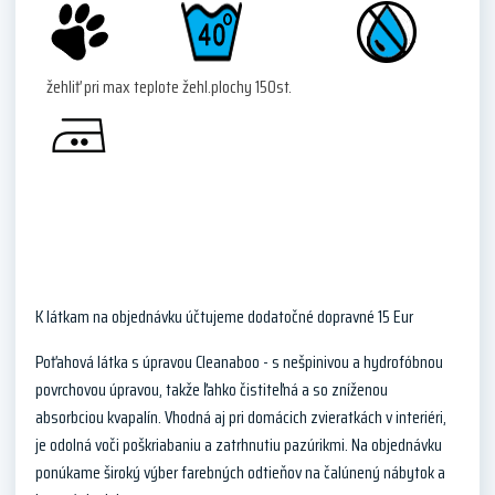
žehliť pri max teplote žehl.plochy 150st.
K látkam na objednávku účtujeme dodatočné dopravné 15 Eur
Poťahová látka s úpravou Cleanaboo - s nešpinivou a hydrofóbnou
povrchovou úpravou, takže ľahko čistiteľná a so zníženou
absorbciou kvapalín. Vhodná aj pri domácich zvieratkách v interiéri,
je odolná voči poškriabaniu a zatrhnutiu pazúrikmi. Na objednávku
ponúkame široký výber farebných odtieňov na čalúnený nábytok a